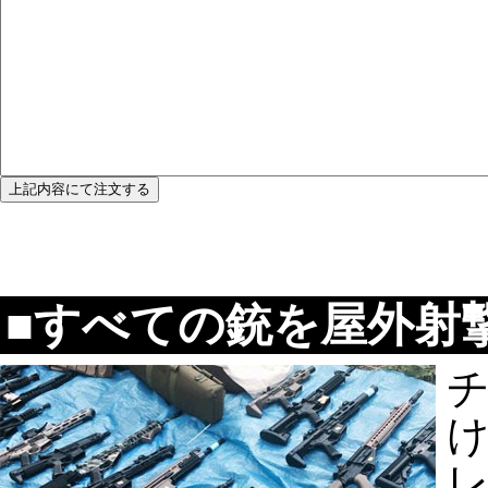
■すべての銃を屋外射
け