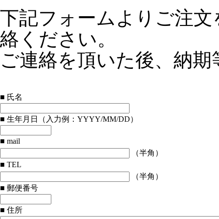
下記フォームよりご注文
絡ください。
ご連絡を頂いた後、納期
■ 氏名
■ 生年月日（入力例：YYYY/MM/DD）
■ mail
（半角）
■ TEL
（半角）
■ 郵便番号
■ 住所